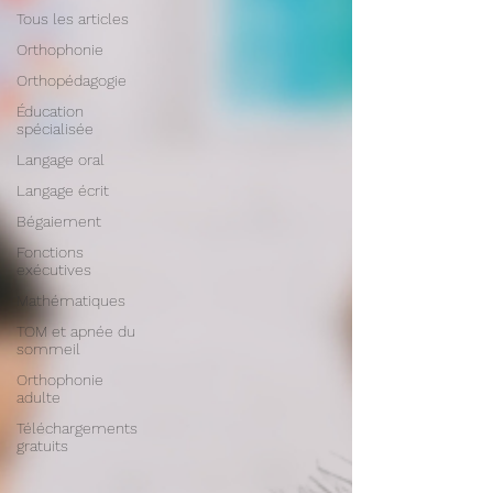
Tous les articles
Orthophonie
Orthopédagogie
Éducation
spécialisée
Langage oral
Langage écrit
Bégaiement
Fonctions
exécutives
Mathématiques
TOM et apnée du
sommeil
Orthophonie
adulte
Téléchargements
gratuits