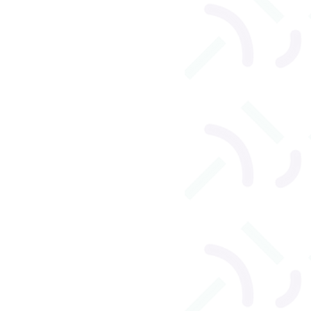
l
Orthophonie adulte