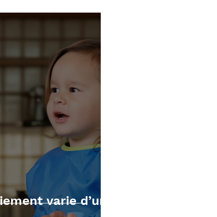
écutives
Mathématiques
TOM et apnée du sommei
iement varie d’un