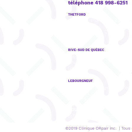
téléphone 418 998-6251
THETFORD
922, boul. Frontenac Est, Bu
201,
Thetford Mines, QC
G6G 6H1
RIVE-SUD DE QUÉBEC
8165, rue Mistral, Bureau 001,
Charny, QC
G6X 3R8
LEBOURGNEUF
1280, Bd Lebourgneuf, Burea
Québec, QC
G2K 0H1
COURRIEL
info@cliniqueorpair.com
©2019 Clinique
ORpair inc. | Tous