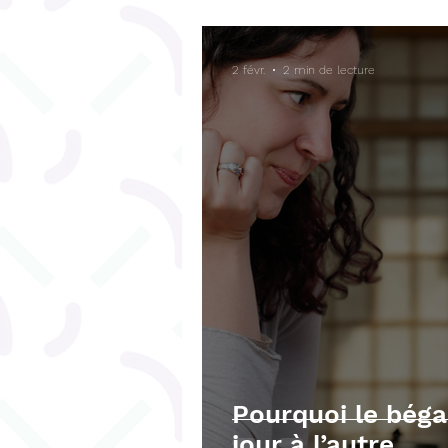
Bégaiement
Fonctions ex
2 févr.
2 min de lecture
Téléchargements gratuits
Pourquoi le béga
jour à l’autre