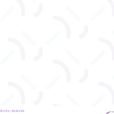
reau
ENVOYEZ
u 530
 droits réservés