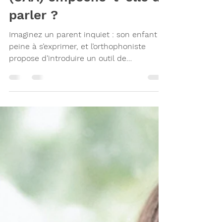
(CAA) empêche-t-elle de
parler ?
Imaginez un parent inquiet : son enfant
peine à s’exprimer, et l’orthophoniste
propose d’introduire un outil de
Communication Améliorée et Alternative
(CAA). Immédiatement surgit une crainte
répandue : « S’il utilise un tableau de
pictogrammes ou une tablette, il ne
développera jamais son langage … » Cette
idée, encore très ancrée, peut retarder
l’accès à un moyen de communication
essentiel. Alors, la CAA bloque-t-elle
réellement l’acquisition du langage oral ?