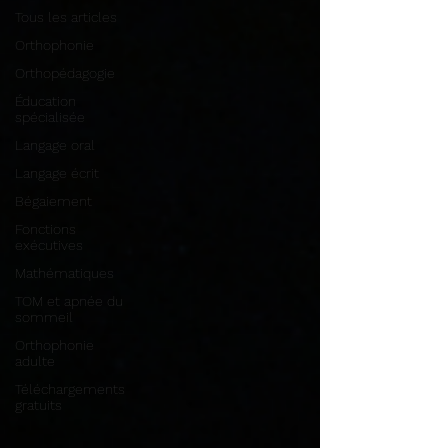
Tous les articles
Orthophonie
Orthopédagogie
Éducation
spécialisée
Langage oral
Langage écrit
Bégaiement
Fonctions
exécutives
Mathématiques
TOM et apnée du
sommeil
Orthophonie
adulte
Téléchargements
gratuits