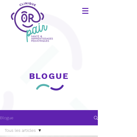
BLOGUE
Blogue
Tous les articles