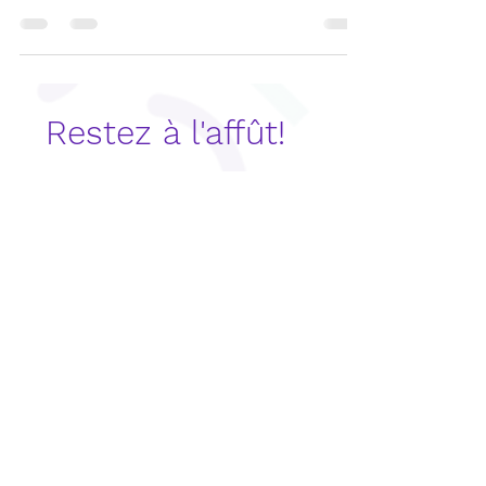
pourrait se cacher derrière les difficultés
langagières? Deux audiologistes vous
expliquent.
Restez à l'affût!
S'abonner maintenant
CONTACT