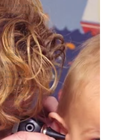
Tous les articles
Orthophonie
Orthopédagogie
Éducation
spécialisée
Langage oral
Langage écrit
Bégaiement
Fonctions
exécutives
Mathématiques
TOM et apnée du
sommeil
Orthophonie
adulte
Téléchargements
gratuits