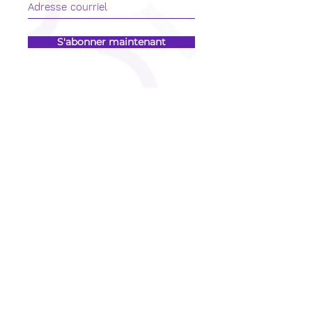
S'abonner maintenant
CONTACT
COURRIEL
info@cliniqueorpair.com
CONTACT
Un SEUL et UNIQUE numéro de téléphone
418 998-6251
THETFORD
922, boul. Frontenac Est, Bureau 201,