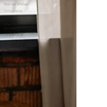
Tous les articles
Orthophonie
Orthopédagogie
Éducation
spécialisée
Langage oral
Langage écrit
Bégaiement
Fonctions
exécutives
Mathématiques
TOM et apnée du
sommeil
Orthophonie
adulte
Téléchargements
gratuits