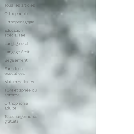
Tous les articles
Orthophonie
Orthopédagogie
Éducation
spécialisée
Langage oral
Langage écrit
Bégaiement
Fonctions
exécutives
Mathématiques
TOM et apnée du
sommeil
Orthophonie
adulte
Téléchargements
gratuits