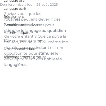
Langage oral
Dernière mise à jour :
28 août 2025
Langage écrit
Saviez-vous que les 
Bégaiement
routines 
peuvent devenir des 
Fonctions exécutives
occasions
 précieuses pour 
stimuler le langage
au quotidien 
Mathématiques
de votre enfant ? Que ce soit à la 
TOM et apnée du sommeil
maison, lors de jeux ou même lors 
du bain, chaque 
instant
 est une 
Orthophonie adulte
opportunité pour 
stimuler
 le 
Téléchargements gratuits
développement des 
habiletés 
langagières.