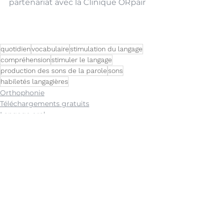
partenariat avec la Clinique ORpair
quotidien
vocabulaire
stimulation du langage
compréhension
stimuler le langage
production des sons de la parole
sons
habiletés langagières
Orthophonie
Téléchargements gratuits
Langage oral
Voir tout
Posts récents