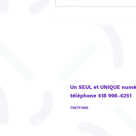
Les comptines : de
puissants outils pour le
développement du
langage
CONTACT
Un SEUL et UNIQUE numé
téléphone 418 998-6251
THETFORD
922, boul. Frontenac Est, Bu
201,
Thetford Mines, QC
G6G 6H1