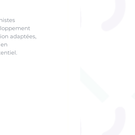
nistes 
veloppement 
ion adaptées, 
ien 
entiel.