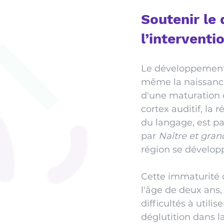
Soutenir le
l’interventi
Le développement
même la naissance
d'une maturation 
cortex auditif, la
du langage, est pa
par 
Naître et gran
région se dévelop
Cette immaturité d
l'âge de deux ans,
difficultés à util
déglutition dans l