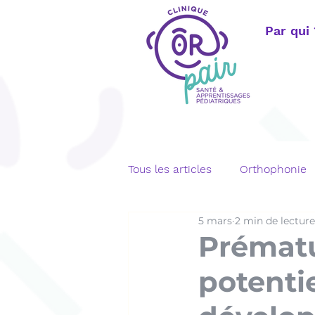
Par qui
Tous les articles
Orthophonie
5 mars
2 min de lecture
Langage écrit
Bégaiemen
Prématu
potentie
Orthophonie adulte
Télé