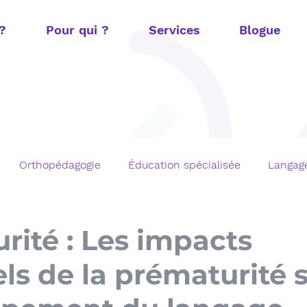
 ?
Pour qui ?
Services
Blogue
Orthopédagogie
Éducation spécialisée
Langage
t
Fonctions exécutives
Mathématiques
TOM e
rité : Les impacts
ls de la prématurité s
chargements gratuits