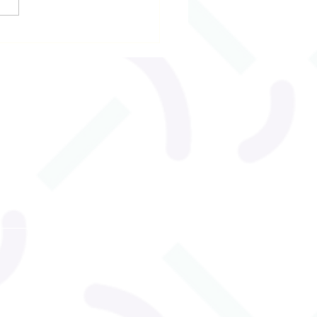
 deux manières
prendre le langage
 les tout-petits !