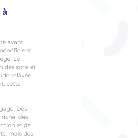
 à 
te avant 
bénéficient 
égé. Le 
n des sons et 
ude relayée 
, cette 
ngage. Dès 
riche, des 
ccion et de 
ts, mais des 