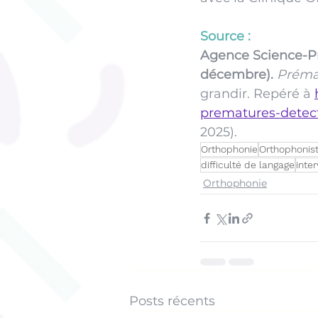
Source : 
Agence Science-Pre
décembre).
Prémat
grandir. Repéré à 
prematures-detect
2025).
Orthophonie
Orthophonis
difficulté de langage
inte
Orthophonie
Posts récents