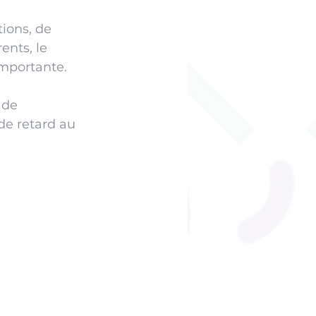
ions, de 
nts, le 
mportante. 
 de 
de retard au 