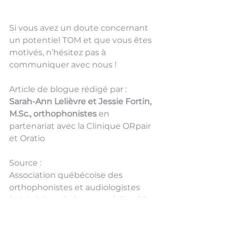
Si vous avez un doute concernant 
un potentiel TOM et que vous êtes 
motivés, n’hésitez pas à 
communiquer avec nous ! 
Article de blogue rédigé par : 
Sarah-Ann Lelièvre et Jessie Fortin, 
M.Sc
., orthophonistes 
en 
partenariat avec la Clinique ORpair 
et Oratio
Source :
Association québécoise des 
orthophonistes et audiologistes 
(AQOA). (Année inconnue). Trouble 
orofacial myofonctionnel. [Repéré 
en ligne le 10 octobre 2025 à : 