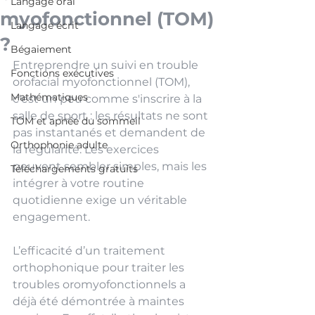
Langage oral
myofonctionnel (TOM)
Langage écrit
?
Bégaiement
Entreprendre un suivi en trouble 
Fonctions exécutives
orofacial myofonctionnel (TOM), 
Mathématiques
c'est un peu comme s'inscrire à la 
salle de sport : les résultats ne sont 
TOM et apnée du sommeil
pas instantanés et demandent de 
Orthophonie adulte
la régularité. Les exercices 
peuvent sembler simples, mais les 
Téléchargements gratuits
intégrer à votre routine 
quotidienne exige un véritable 
engagement. 
L’efficacité d’un traitement 
orthophonique pour traiter les 
troubles oromyofonctionnels a 
déjà été démontrée à maintes 