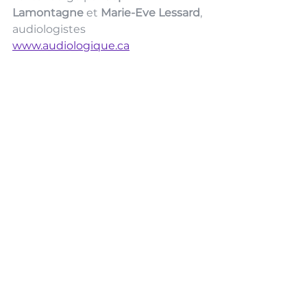
Lamontagne
 et 
Marie-Eve Lessard
, 
audiologistes
www.audiologique.ca
développement du langage
développement langagier
difficulté de langage
audition
difficultés langagières
retard
auditif
otite
otites
audiologie
Orthophonie
Voir tout
Posts récents