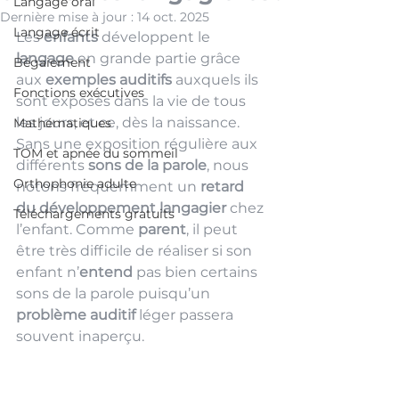
Langage oral
Dernière mise à jour :
14 oct. 2025
Langage écrit
Les 
enfants 
développent le 
langage
 en grande partie grâce 
Bégaiement
aux 
exemples auditifs
 auxquels ils 
Fonctions exécutives
sont exposés dans la vie de tous 
les jours, et ce, dès la naissance.  
Mathématiques
Sans une exposition régulière aux 
TOM et apnée du sommeil
différents 
sons de la parole
, nous 
Orthophonie adulte
notons fréquemment un 
retard 
du développement langagier
 chez 
Téléchargements gratuits
l’enfant. Comme 
parent
, il peut 
être très difficile de réaliser si son 
enfant n’
entend
 pas bien certains 
sons de la parole puisqu’un 
problème auditif
 léger passera 
souvent inaperçu. 