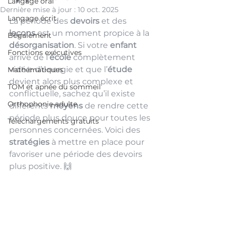
Langage oral
Dernière mise à jour :
10 oct. 2025
Langage écrit
La période des 
devoirs
 et des 
leçons
 est un moment propice à la 
Bégaiement
désorganisation
. Si votre
 enfant 
Fonctions exécutives
arrive de l’
école
 complètement 
vidé.e d’énergie et que l’
étude 
Mathématiques
devient alors plus complexe et 
TOM et apnée du sommeil
conflictuelle, sachez qu’il existe 
Orthophonie adulte
différents 
moyens
 de rendre cette 
période plus douce pour toutes les 
Téléchargements gratuits
personnes concernées. Voici des 
stratégies 
à mettre en place pour 
favoriser une période des devoirs 
plus positive. 🙌