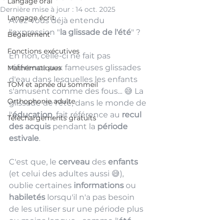
Langage oral
Dernière mise à jour :
14 oct. 2025
Langage écrit
Avez-vous déjà entendu 
l'expression "
la glissade de l'été
" ? 
Bégaiement
Fonctions exécutives
Eh non, celle-ci ne fait pas 
référence aux fameuses glissades 
Mathématiques
d'eau dans lesquelles les enfants 
TOM et apnée du sommeil
s'amusent comme des fous... 😅 La 
Orthophonie adulte
glissade de l'été, dans le monde de 
l'
éducation
, fait référence au 
recul 
Téléchargements gratuits
des acquis
 pendant la 
période 
estivale
. 
C'est que, le
 cerveau
 des 
enfants
(et celui des adultes aussi 😅), 
oublie certaines 
informations 
ou 
habiletés
 lorsqu'il n'a pas besoin 
de les utiliser sur une période plus 