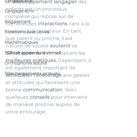
Langage oral
Le 
développement langagier
 des 
enfants est un processus 
Langage écrit
complexe qui repose sur de 
Bégaiement
nombreuses 
interactions
, tant à la 
maison qu'à l’extérieur. En tant 
Fonctions exécutives
que parent ou proche, il est 
Mathématiques
naturel de vouloir 
soutenir 
ce 
TOM et apnée du sommeil
développement
 en adoptant les 
meilleures pratiques.
 Cependant, il 
Orthophonie adulte
est également important de 
Téléchargements gratuits
sensibiliser l’entourage 
aux gestes 
et attitudes qui favorisent une 
bonne 
communication
. Voici 
quelques 
conseils
 pour intervenir 
de manière positive auprès de 
votre entourage.