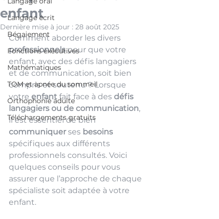
Langage oral
enfant
Langage écrit
Dernière mise à jour :
28 août 2025
Bégaiement
Comment aborder les divers 
professionnels 
pour que votre 
Fonctions exécutives
enfant, avec des défis langagiers 
Mathématiques
et de communication, soit bien 
TOM et apnée du sommeil
compris et soutenu ? Lorsque 
votre 
enfant 
fait face à des 
défis 
Orthophonie adulte
langagiers ou de communication
, 
Téléchargements gratuits
il est essentiel de bien 
communiquer 
ses 
besoins 
spécifiques aux différents 
professionnels consultés. Voici 
quelques conseils pour vous 
assurer que l’approche de chaque 
spécialiste soit adaptée à votre 
enfant.