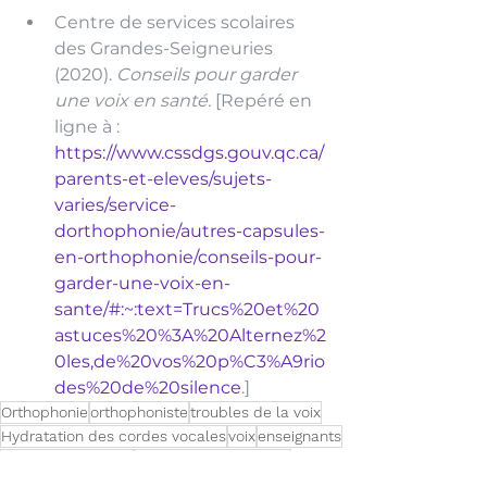
Centre de services scolaires 
des Grandes-Seigneuries 
(2020). 
Conseils pour garder 
une voix en santé. 
[Repéré en 
ligne à : 
https://www.cssdgs.gouv.qc.ca/
parents-et-eleves/sujets-
varies/service-
dorthophonie/autres-capsules-
en-orthophonie/conseils-pour-
garder-une-voix-en-
sante/#:~:text=Trucs%20et%20
astuces%20%3A%20Alternez%2
0les,de%20vos%20p%C3%A9rio
des%20de%20silence
.]
Orthophonie
orthophoniste
troubles de la voix
Hydratation des cordes vocales
voix
enseignants
problèmes vocaux
raclement de la gorge
plis vocaux
hygiène vocale