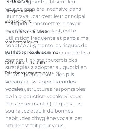
Langage oral
Les 
enseignants
 utilisent leur 
voix
 de manière intensive dans 
Langage écrit
leur travail, car c'est leur principal 
Bégaiement
outil pour transmettre le savoir 
aux 
élèves
. Cependant, cette 
Fonctions exécutives
utilisation fréquente et parfois mal 
Mathématiques
adaptée augmente les risques de 
TOM et apnée du sommeil
problèmes vocaux
 au cours de leur 
carrière. Il existe toutefois des 
Orthophonie adulte
stratégies à adopter au quotidien 
Téléchargements gratuits
afin de prendre soin des 
plis 
vocaux
 (aussi appelés 
cordes 
vocales
), structures responsables 
de la production vocale. Si vous 
êtes enseignant(e) et que vous 
souhaitez établir de bonnes 
habitudes d'hygiène vocale, cet 
article est fait pour vous.