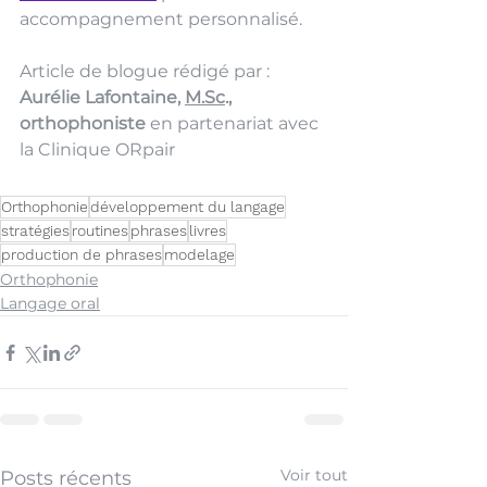
accompagnement personnalisé.
Article de blogue rédigé par : 
Aurélie Lafontaine, 
M.Sc
., 
orthophoniste 
en partenariat avec 
la Clinique ORpair 
Orthophonie
développement du langage
stratégies
routines
phrases
livres
production de phrases
modelage
Orthophonie
Langage oral
Voir tout
Posts récents