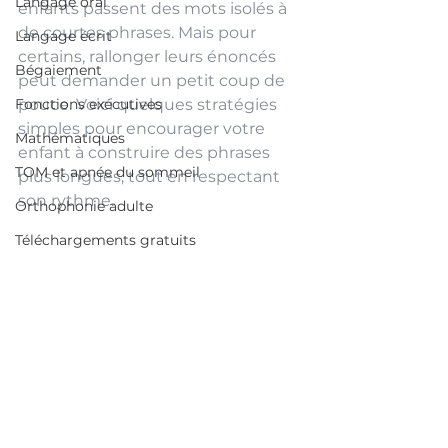
Langage oral
enfants passent des mots isolés à 
de courtes phrases. Mais pour 
Langage écrit
certains, rallonger leurs énoncés 
Bégaiement
peut demander un petit coup de 
Fonctions exécutives
pouce. Voici quelques stratégies 
simples pour encourager votre 
Mathématiques
enfant à construire des phrases 
TOM et apnée du sommeil
plus longues, tout en respectant 
son rythme.
Orthophonie adulte
Téléchargements gratuits