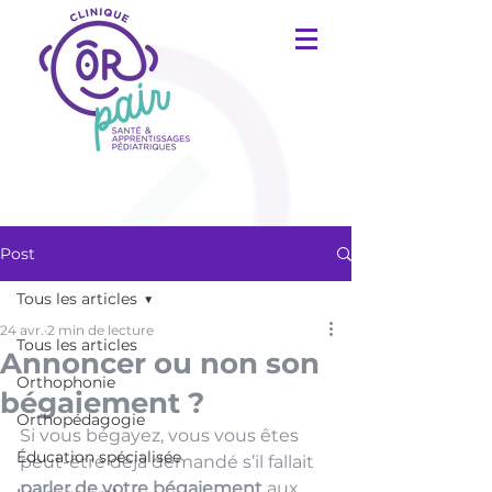
Post
Tous les articles
24 avr.
2 min de lecture
Tous les articles
Annoncer ou non son
Orthophonie
bégaiement ?
Orthopédagogie
Si vous bégayez, vous vous êtes 
Éducation spécialisée
peut-être déjà demandé s’il fallait 
parler de votre bégaiement
 aux 