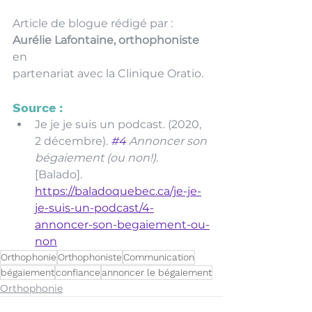
Article de blogue rédigé par : 
Aurélie Lafontaine, orthophoniste 
en 
partenariat avec la Clinique Oratio. 
Source :
Je je je suis un podcast. (2020, 
2 décembre). 
#4
 Annoncer son 
bégaiement (ou non!)
. 
[Balado]. 
https://baladoquebec.ca/je-je-
je-suis-un-podcast/4-
annoncer-son-begaiement-ou-
non
Orthophonie
Orthophoniste
Communication
bégaiement
confiance
annoncer le bégaiement
Orthophonie