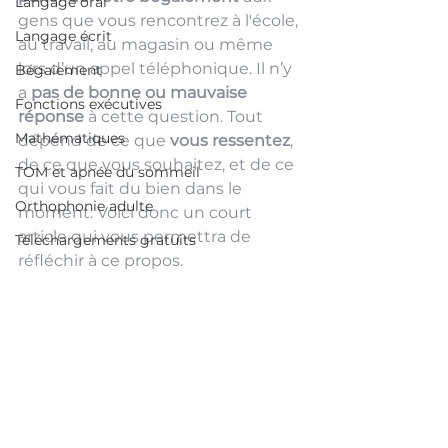
Langage oral
gens que vous rencontrez à l'école, 
Langage écrit
au travail, au magasin ou même 
lors d’un appel téléphonique. Il n’y 
Bégaiement
a 
pas de bonne ou mauvaise 
Fonctions exécutives
réponse
 à cette question. Tout 
Mathématiques
dépend de ce que 
vous ressentez
, 
de ce que vous souhaitez, et de ce 
TOM et apnée du sommeil
qui vous fait du bien dans le 
Orthophonie adulte
moment. Voici donc un court 
article qui vous permettra de 
Téléchargements gratuits
réfléchir à ce propos. 