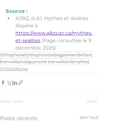
Source :
AJBQ. (s.d.). Mythes et réalités. 
Repéré à 
https://www.ajbq.qc.ca/mythes-
et-realites
 (Page consultée le 9 
décembre 2025)
Orthophonie
Orthophoniste
bégaiement
enfant
bienveillance
approche bienveillante
mythes
Orthophonie
Voir tout
Posts récents