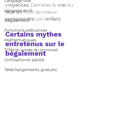
Langage oral
croyances
. Démêler le 
vrai
 du 
Langage écrit
faux
 permet de mieux 
comprendre
 son 
enfant
. 
Bégaiement
Fonctions exécutives
Certains mythes 
Mathématiques
entretenus sur le 
TOM et apnée du sommeil
bégaiement
Orthophonie adulte
Téléchargements gratuits