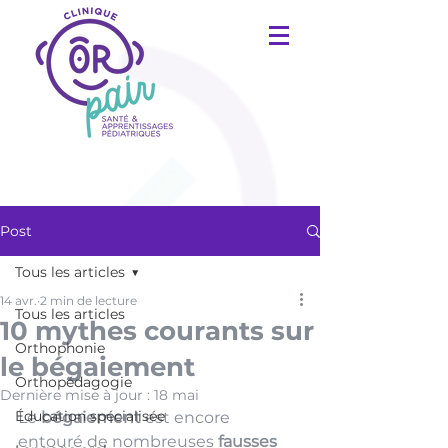
Post
Tous les articles
14 avr.
2 min de lecture
Tous les articles
10 mythes courants sur
Orthophonie
le bégaiement
Orthopédagogie
Dernière mise à jour :
18 mai
Éducation spécialisée
Le 
bégaiement
 est encore 
entouré de nombreuses 
fausses 