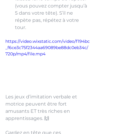
(vous pouvez compter jusqu’à 
5 dans votre tête). S’il ne 
répète pas, répétez à votre 
tour.
https://video.wixstatic.com/video/f194bc
_f6ce3c75f2344aa69089be88dc0eb34c/
720p/mp4/file.mp4
Les jeux d’imitation verbale et 
motrice peuvent être fort 
amusants ET très riches en 
apprentissages. 🙌 
Gardez en tête que ces 