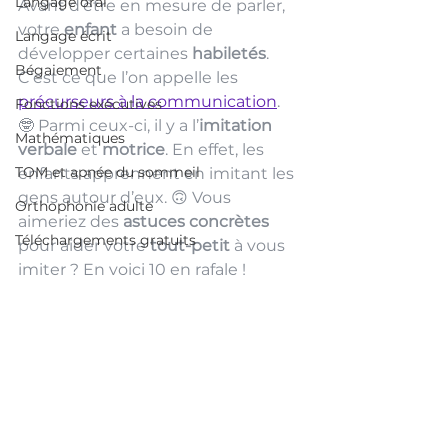
Langage oral
Avant d'être en mesure de parler, 
votre 
enfant 
a besoin de 
Langage écrit
développer certaines 
habiletés
. 
Bégaiement
C’est ce que l’on appelle les 
précurseurs à la communication
. 
Fonctions exécutives
🤓 Parmi ceux-ci, il y a l’
imitation 
Mathématiques
verbale 
et 
motrice
. En effet, les 
TOM et apnée du sommeil
enfants apprennent en imitant les 
gens autour d’eux. 🙃 Vous 
Orthophonie adulte
aimeriez des
 astuces concrètes 
Téléchargements gratuits
pour aider votre
 tout-petit
 à vous 
imiter ? En voici 10 en rafale !