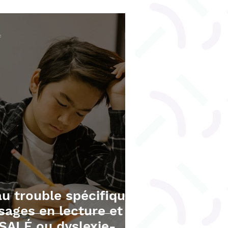
l
Orthophonie adulte
e
au trouble spécifique
sages en lecture et
TSALÉ ou dyslexie-