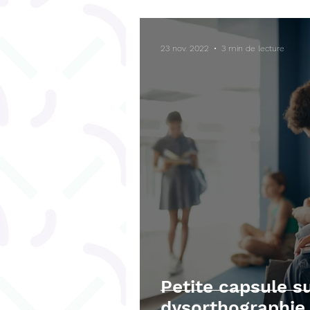
Bégaiement
Fonctions ex
23 nov. 2022
3 min de lecture
Téléchargements gratuits
Petite capsule su
dysorthographie