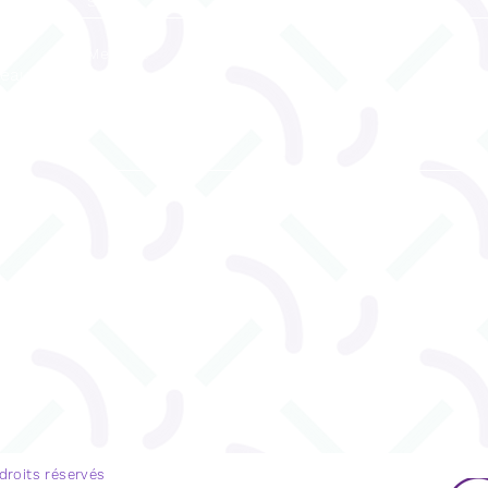
reau
ENVOYEZ
u 530
 droits réservés