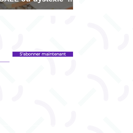
ie)
S'abonner maintenant