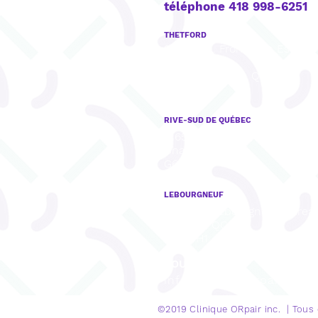
téléphone 418 998-6251
THETFORD
922, boul. Frontenac Est, Bu
201,
Thetford Mines, QC
G6G 6H1
RIVE-SUD DE QUÉBEC
8165, rue Mistral, Bureau 001,
Charny, QC
G6X 3R8
LEBOURGNEUF
1280, Bd Lebourgneuf, Burea
Québec, QC
G2K 0H1
COURRIEL
info@cliniqueorpair.com
©2019 Clinique
ORpair inc. | Tous