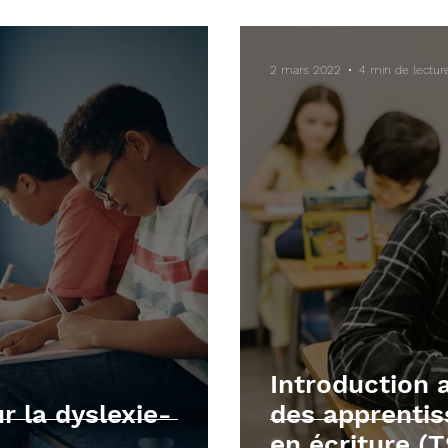
écutives
Mathématiques
TOM et apnée du sommei
2 mars 2022
4 min de lectur
Introduction 
r la dyslexie-
des apprentis
en écriture (