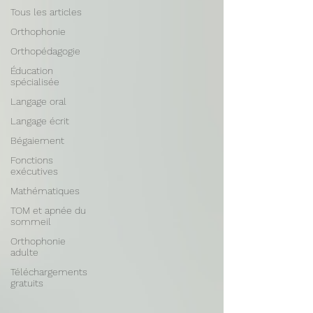
Tous les articles
Orthophonie
Orthopédagogie
Éducation
spécialisée
Langage oral
Langage écrit
Bégaiement
Fonctions
exécutives
Mathématiques
TOM et apnée du
sommeil
Orthophonie
adulte
Téléchargements
gratuits