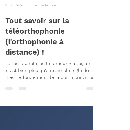
10 oct. 2025
3 min de lecture
Tout savoir sur la
téléorthophonie
(l'orthophonie à
distance) !
Le tour de rôle, ou le fameux « à toi, à moi
», est bien plus qu'une simple règle de jeu.
C'est le fondement de la communication
et des relations sociales. Apprendre à
attendre son tour pour parler, pour jouer
ou pour agir est une compétence
essentielle qui enseigne la patience,
l'écoute et le respect de l'autre.
Heureusement, cet apprentissage crucial