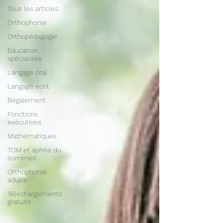
Tous les articles
Orthophonie
Orthopédagogie
Éducation
spécialisée
Langage oral
Langage écrit
Bégaiement
Fonctions
exécutives
Mathématiques
TOM et apnée du
sommeil
Orthophonie
adulte
Téléchargements
gratuits