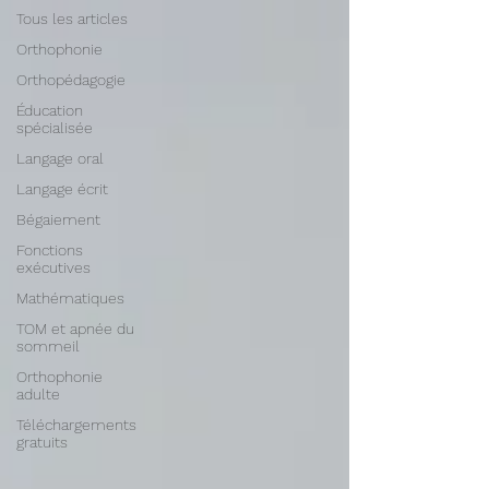
Tous les articles
Orthophonie
Orthopédagogie
Éducation
spécialisée
Langage oral
Langage écrit
Bégaiement
Fonctions
exécutives
Mathématiques
TOM et apnée du
sommeil
Orthophonie
adulte
Téléchargements
gratuits