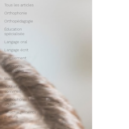
Tous les articles
Orthophonie
Orthopédagogie
Éducation
spécialisée
Langage oral
Langage écrit
Bégaiement
Fonctions
exécutives
Mathématiques
TOM et apnée du
sommeil
Orthophonie
adulte
Téléchargements
gratuits