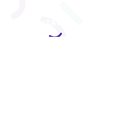
S'abonner maintenant
CONTACT
COURRIEL
info@cliniqueorpair.com
CONTACT
Un SEUL et UNIQUE numéro de téléphone
418 998-6251
THETFORD
922, boul. Frontenac Est, Bureau 201,
Thetford Mines, QC
G6G 6H1