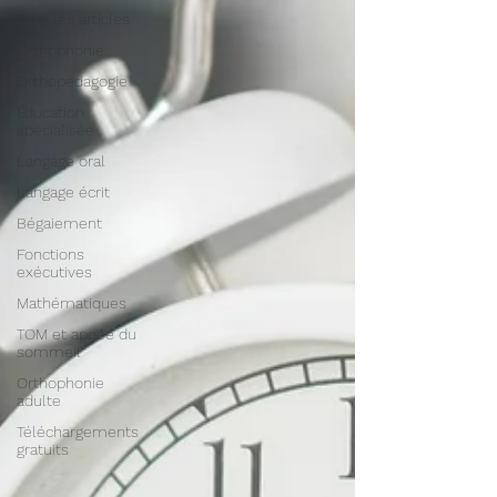
Tous les articles
Orthophonie
Orthopédagogie
Éducation
spécialisée
Langage oral
Langage écrit
Bégaiement
Fonctions
exécutives
Mathématiques
TOM et apnée du
sommeil
Orthophonie
adulte
Téléchargements
gratuits