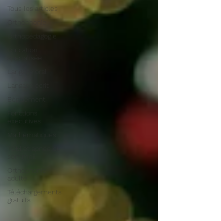
Tous les articles
Orthophonie
Orthopédagogie
Éducation
spécialisée
Langage oral
Langage écrit
Bégaiement
Fonctions
exécutives
Mathématiques
TOM et apnée du
sommeil
Orthophonie
adulte
Téléchargements
gratuits