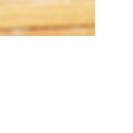
14 mai 2024
2 min de lecture
Orthographe : les mots
dérivés à la rescousse !
Dans cet article de blogue, nous vous
proposons des activités pour jouer avec
les mots dérivés. Bonne lecture !