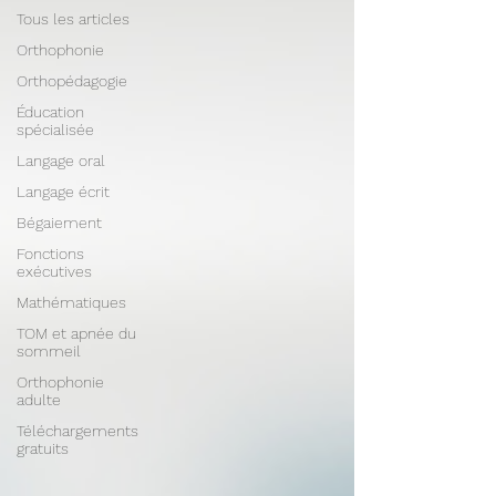
Tous les articles
Orthophonie
Orthopédagogie
Éducation
spécialisée
Langage oral
Langage écrit
Bégaiement
Fonctions
exécutives
Mathématiques
TOM et apnée du
sommeil
Orthophonie
adulte
Téléchargements
gratuits