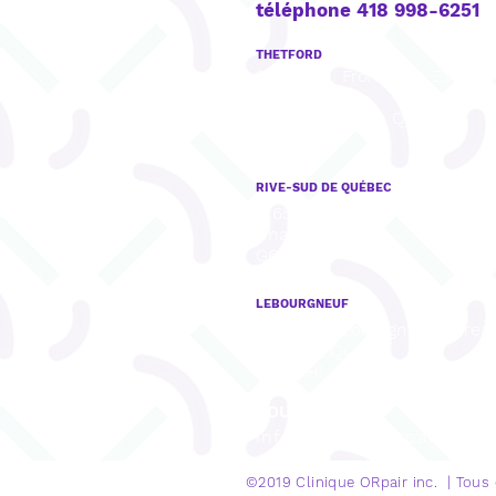
téléphone 418 998-6251
THETFORD
922, boul. Frontenac Est, Bu
201,
Thetford Mines, QC
G6G 6H1
RIVE-SUD DE QUÉBEC
8165, rue Mistral, Bureau 001,
Charny, QC
G6X 3R8
LEBOURGNEUF
1280, Bd Lebourgneuf, Burea
Québec, QC
G2K 0H1
COURRIEL
info@cliniqueorpair.com
©2019 Clinique
ORpair inc. | Tous