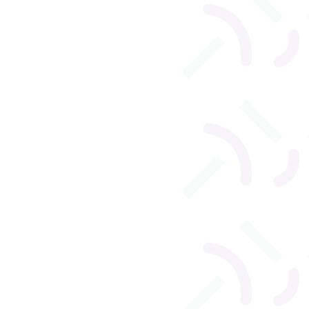
l
Orthophonie adulte