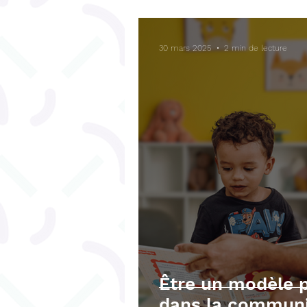
Bégaiement
Fonctions ex
30 mars 2025
2 min de lecture
Téléchargements gratuits
Être un modèle 
dans la communi