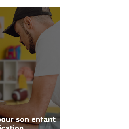
écutives
Mathématiques
TOM et apnée du sommei
pour son enfant
cation