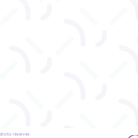
reau
ENVOYEZ
u 530
 droits réservés