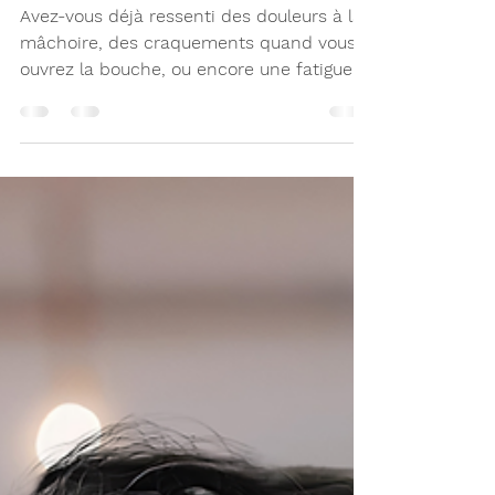
mandibulaire (ATM)
Avez-vous déjà ressenti des douleurs à la
mâchoire, des craquements quand vous
ouvrez la bouche, ou encore une fatigue
musculaire au visage ? Ces symptômes
sont souvent liés à un trouble de
l’articulation temporo-mandibulaire, qu’on
abrège souvent par trouble de l’ATM. Mais
saviez-vous que ces inconforts peuvent
aussi être associés à un déséquilibre
musculaire du visage et de la bouche,
appelé trouble orofacial myofonctionnel
(TOM) ?