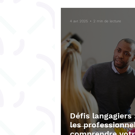
Bégaiement
Fonctions ex
4 avr. 2025
2 min de lecture
Téléchargements gratuits
Défis langagiers
les professionne
comprendre votr