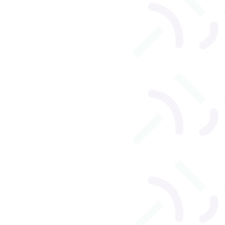
l
Orthophonie adulte