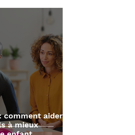
écutives
Mathématiques
TOM et apnée du sommei
 : comment aider
ls à mieux
e enfant