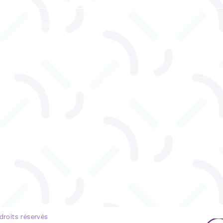
reau
ENVOYEZ
u 530
 droits réservés