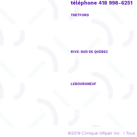
téléphone 418 998-6251
THETFORD
922, boul. Frontenac Est, Bu
201,
Thetford Mines, QC
G6G 6H1
RIVE-SUD DE QUÉBEC
8165, rue Mistral, Bureau 001,
Charny, QC
G6X 3R8
LEBOURGNEUF
1280, Bd Lebourgneuf, Burea
Québec, QC
G2K 0H1
COURRIEL
info@cliniqueorpair.com
©2019 Clinique
ORpair inc. | Tous