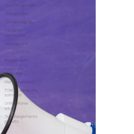
Tous les articles
Orthophonie
Orthopédagogie
Éducation
spécialisée
Langage oral
Langage écrit
Bégaiement
Fonctions
exécutives
Mathématiques
TOM et apnée du
sommeil
Orthophonie
adulte
Téléchargements
gratuits