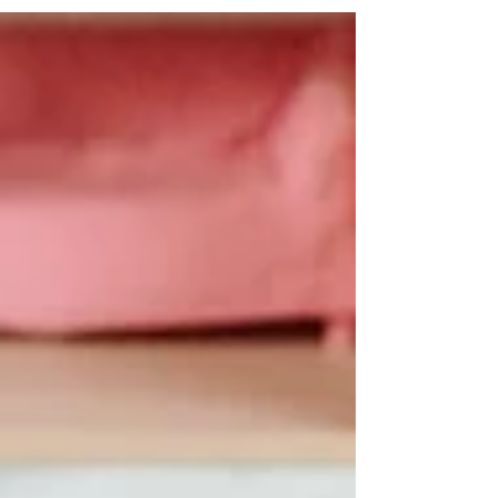
réapprendre à respirer par le nez. Avant
tout, l'orthophoniste s’assurera que les
voies respiratoires sont dégagées et
qu’aucun obstacle médical ne gêne le
passage de l’air par le nez. Ce
changement d’habitude n’est pas toujours
facile à adopter ! La respiration buccale
est souvent devenue automatique, parfois
m