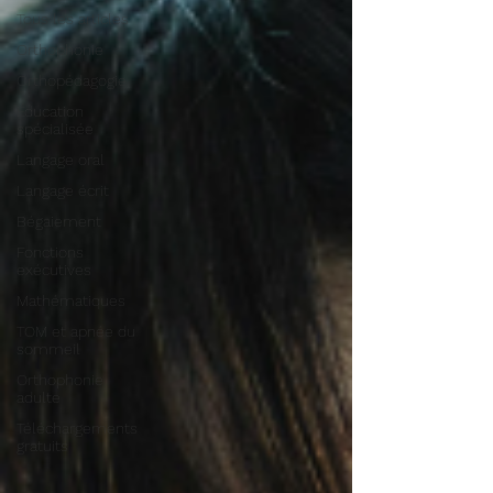
Tous les articles
Orthophonie
Orthopédagogie
Éducation
spécialisée
Langage oral
Langage écrit
Bégaiement
Fonctions
exécutives
Mathématiques
TOM et apnée du
sommeil
Orthophonie
adulte
Téléchargements
gratuits