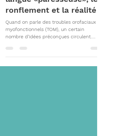
langue «paresseuse», le
ronflement et la réalité
Quand on parle des troubles orofaciaux
myofonctionnels (TOM), un certain
nombre d’idées préconçues circulent.
Dans cet article, nous démêlerons de
fausses croyances largement répandues.