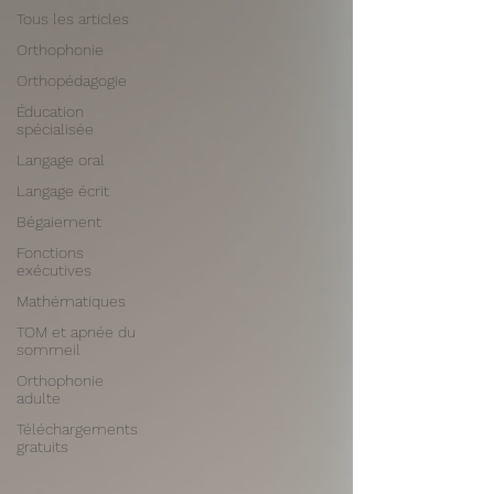
Tous les articles
Orthophonie
Orthopédagogie
Éducation
spécialisée
Langage oral
Langage écrit
Bégaiement
Fonctions
exécutives
Mathématiques
TOM et apnée du
sommeil
Orthophonie
adulte
Téléchargements
gratuits