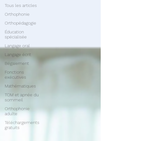
Tous les articles
Orthophonie
Orthopédagogie
Éducation
spécialisée
Langage oral
Langage écrit
Bégaiement
Fonctions
exécutives
Mathématiques
TOM et apnée du
sommeil
Orthophonie
adulte
Téléchargements
gratuits