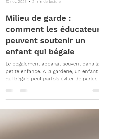
10 nov. 2025
2 min de lecture
Milieu de garde :
comment les éducateurs
peuvent soutenir un
enfant qui bégaie
Le bégaiement apparaît souvent dans la
petite enfance. À la garderie, un enfant
qui bégaie peut parfois éviter de parler, se
montrer frustré ou sembler « coincé »
dans ses mots. Il est pourtant capable de
comprendre ce qu’on lui dit et sait ce qu’il
veut dire — il a simplement du mal à le
dire avec fluidité. Les éducateurs jouent