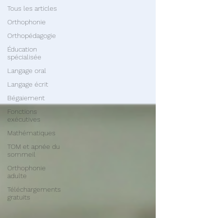
Tous les articles
Orthophonie
Orthopédagogie
Éducation
spécialisée
Langage oral
Langage écrit
Bégaiement
Fonctions
exécutives
Mathématiques
TOM et apnée du
sommeil
Orthophonie
adulte
Téléchargements
gratuits