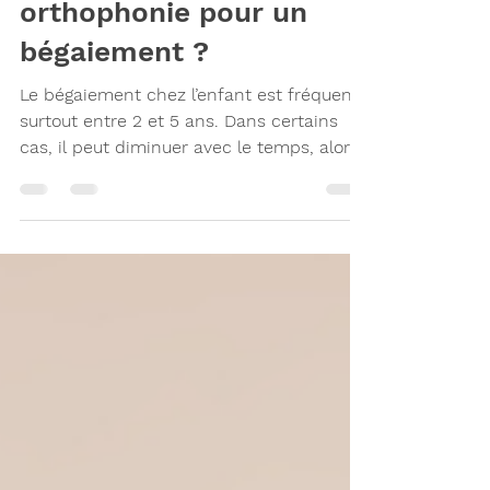
Quand consulter en
orthophonie pour un
bégaiement ?
Le bégaiement chez l’enfant est fréquent,
surtout entre 2 et 5 ans. Dans certains
cas, il peut diminuer avec le temps, alors
que ce n'est pas le cas pour d'autres
enfants. Alors, comment savoir quand
consulter ? Certains signaux peuvent
aider à mieux orienter les parents.