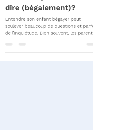
dire… et quoi éviter de
dire (bégaiement)?
Entendre son enfant bégayer peut
soulever beaucoup de questions et parfois
de l’inquiétude. Bien souvent, les parents
veulent aider… mais ne savent pas
toujours quoi dire (avec raison !). Les mots
que nous utilisons peuvent pourtant avoir
un réel impact sur la confiance et la
communication de l’enfant. Voici donc ce
qu'il est aidant de dire et ce qui l'est
moins.