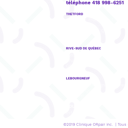
téléphone 418 998-6251
THETFORD
922, boul. Frontenac Est, Bu
201,
Thetford Mines, QC
G6G 6H1
RIVE-SUD DE QUÉBEC
8165, rue Mistral, Bureau 001,
Charny, QC
G6X 3R8
LEBOURGNEUF
1280, Bd Lebourgneuf, Burea
Québec, QC
G2K 0H1
COURRIEL
info@cliniqueorpair.com
©2019 Clinique
ORpair inc. | Tous