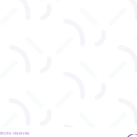
reau
ENVOYEZ
u 530
 droits réservés