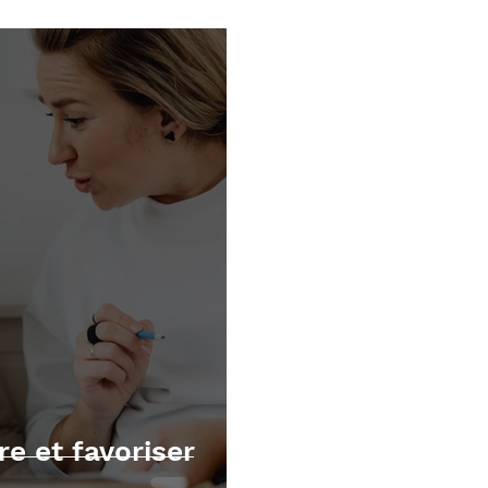
écutives
Mathématiques
TOM et apnée du sommei
e et favoriser