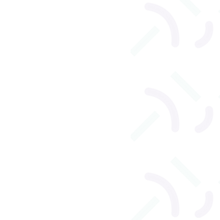
l
Orthophonie adulte