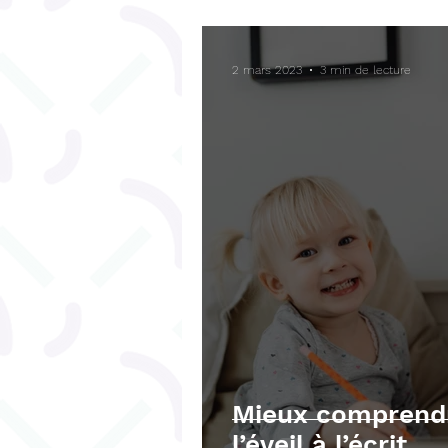
Bégaiement
Fonctions ex
2 mars 2023
3 min de lecture
Téléchargements gratuits
Mieux comprendr
l’éveil à l’écrit