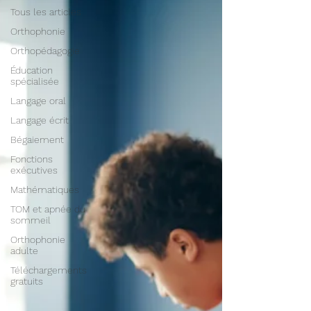
Tous les articles
Orthophonie
Orthopédagogie
Éducation
spécialisée
Langage oral
Langage écrit
Bégaiement
Fonctions
exécutives
Mathématiques
TOM et apnée du
sommeil
Orthophonie
adulte
Téléchargements
gratuits