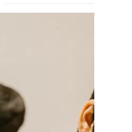
dyslexie-dysorthographie.