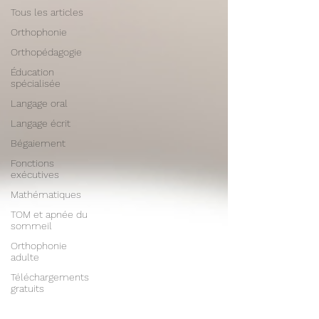
Tous les articles
Orthophonie
Orthopédagogie
Éducation
spécialisée
Langage oral
Langage écrit
Bégaiement
Fonctions
exécutives
Mathématiques
TOM et apnée du
sommeil
Orthophonie
adulte
Téléchargements
gratuits