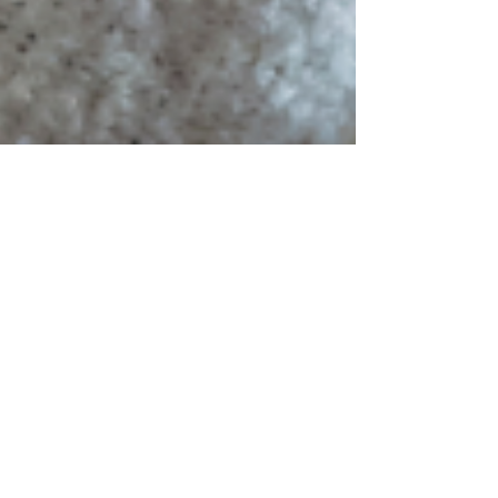
21 mai 2024
4 min de lecture
Élever nos enfants sans
violence éducative : oui,
c'est possible !
La violence éducative peut prendre
diverses formes. Mélanie Champagne,
éducatrice spécialisée, vous explique.